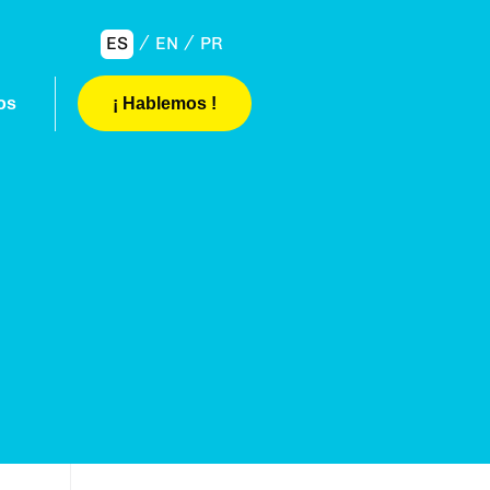
ES
EN
PR
os
¡ Hablemos !